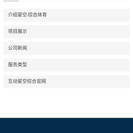
介绍星空·综合体育
项目展示
公司新闻
服务类型
互动星空综合官网