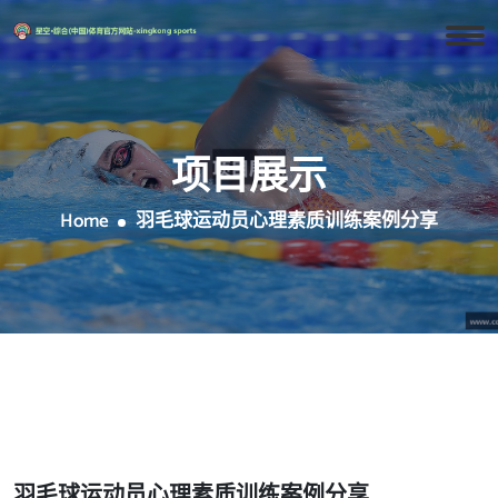
项目展示
Home
羽毛球运动员心理素质训练案例分享
羽毛球运动员心理素质训练案例分享