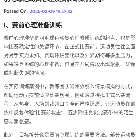
Posted On:
2026-02-09 15:43:32
1、赛前心理准备训练
赛前心理准备是羽毛球运动员心理素质训练的起点，也是影
响比赛稳定性的关键环节。在正式比赛前，运动员往往会面
对对手实力未知、赛场环境变化以及外界期待等多重压力，
如果缺乏系统的心理准备，容易在开局阶段出现紧张、犹豫
或判断失误的情况。
在实际训练案例中，教练团队通常会引入情景模拟的方式，
帮助运动员提前适应比赛氛围。例如通过模拟正式比赛流
程，从热身、入场到裁判口令全部严格还原，让运动员在训
练中反复体验“比赛前状态”，逐步降低真实比赛带来的陌生
感与紧张感。
此外，目标拆分也是赛前心理训练的重要方法。部分运动员