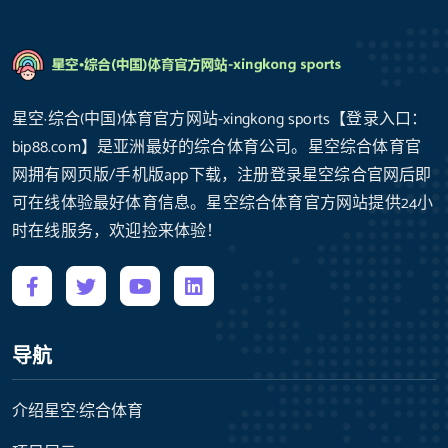
星空·综合(中国)体育官方网站-xingkong sports【登录入口：
bip88.com】是亚洲最好的综合体育公司。星空综合体育官
网拥有网页版/手机版app下载，注册登录星空综合官网后即
可在线体验最好体育信息。星空综合体育官方网站提供24小
时在线服务，欢迎捡来体验！
导航
介绍星空·综合体育