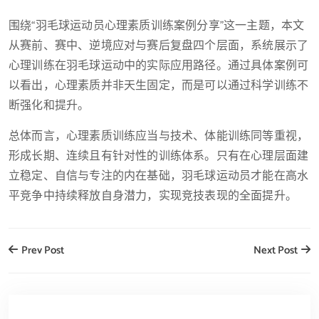
围绕“羽毛球运动员心理素质训练案例分享”这一主题，本文
从赛前、赛中、逆境应对与赛后复盘四个层面，系统展示了
心理训练在羽毛球运动中的实际应用路径。通过具体案例可
以看出，心理素质并非天生固定，而是可以通过科学训练不
断强化和提升。
总体而言，心理素质训练应当与技术、体能训练同等重视，
形成长期、连续且有针对性的训练体系。只有在心理层面建
立稳定、自信与专注的内在基础，羽毛球运动员才能在高水
平竞争中持续释放自身潜力，实现竞技表现的全面提升。
Prev Post
Next Post