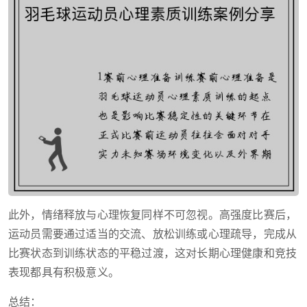
此外，情绪释放与心理恢复同样不可忽视。高强度比赛后，
运动员需要通过适当的交流、放松训练或心理疏导，完成从
比赛状态到训练状态的平稳过渡，这对长期心理健康和竞技
表现都具有积极意义。
总结：