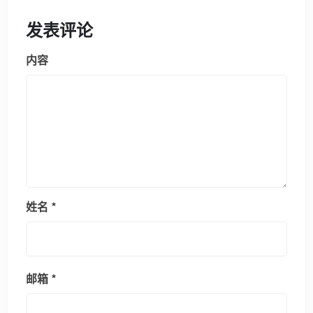
发表评论
内容
姓名
*
邮箱
*