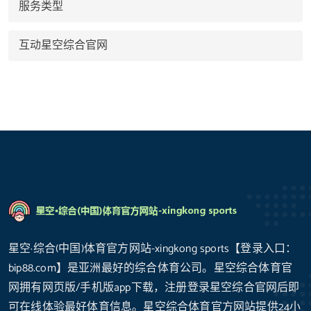
服务类型
互动星空综合官网
星空·综合(中国)体育官方网站-xingkong sports【登录入口：
bip88.com】是亚洲最好的综合体育公司。星空综合体育官
网拥有网页版/手机版app下载，注册登录星空综合官网后即
可在线体验最好体育信息。星空综合体育官方网站提供24小