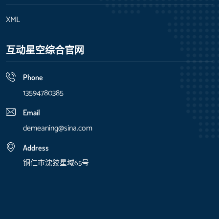
XML
互动星空综合官网
Phone
13594780385
Email
demeaning@sina.com
Address
铜仁市沈狡星域65号