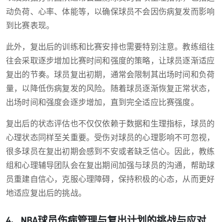
动负荷、心率、体能等，以确保球员不会因伤病复发而影响
到比赛表现。
此外，复出后的训练和比赛安排也需要特别注意。教练组往
往会采取逐步增加比赛时间和强度的策略，让球员逐渐适应
复出的节奏。球员复出初期，通常会限制其出场时间和负荷
量，以降低伤病复发的风险。随着球员逐渐恢复正常状态，
出场时间和强度会逐步增加，直到完全适应比赛强度。
复出后的状态评估也不仅仅依赖于数据和生理指标，球员的
心理状态同样至关重要。受伤对球员的心理影响不可忽视，
很多球员在复出初期会感到不安或者缺乏信心。因此，教练
组和心理辅导团队会在复出期间加强与球员的沟通，帮助球
员重建自信心，克服心理障碍，保持积极的心态，从而更好
地适应复出后的挑战。
4、NBA球员伤病管理与复出计划的挑战与应对