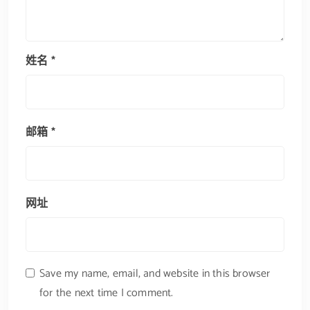
姓名
*
邮箱
*
网址
Save my name, email, and website in this browser
for the next time I comment.