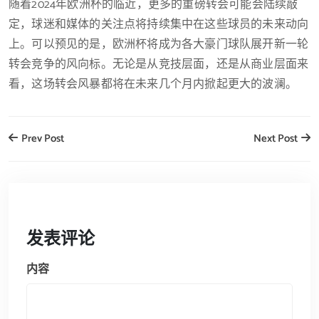
随着2024年欧洲杯的临近，更多的重磅转会可能会陆续敲
定，球迷和媒体的关注点将持续集中在这些球员的未来动向
上。可以预见的是，欧洲杯将成为各大豪门球队展开新一轮
转会竞争的风向标。无论是从竞技层面，还是从商业层面来
看，这场转会风暴都将在未来几个月内掀起更大的波澜。
Prev Post
Next Post
发表评论
内容