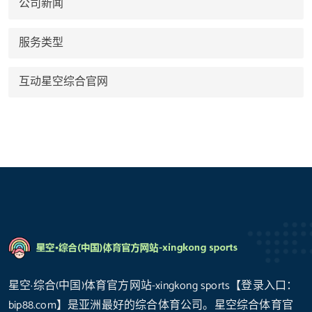
公司新闻
服务类型
互动星空综合官网
星空·综合(中国)体育官方网站-xingkong sports【登录入口：
bip88.com】是亚洲最好的综合体育公司。星空综合体育官