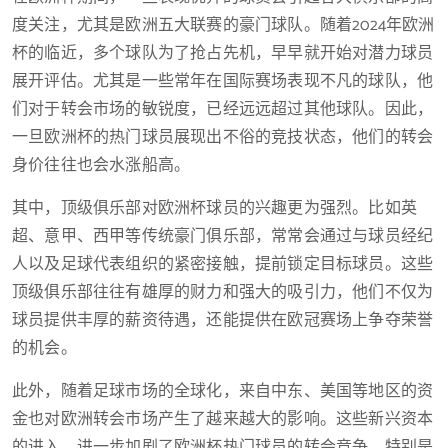
度关注，尤其是欧洲五大联赛的豪门球队。随着2024年欧洲
杯的临近，多个球队为了抢占先机，早早就开始对潜力球员
展开评估。尤其是一些常年在国际赛场表现不凡的球队，他
们对于转会市场的敏锐度，已经远远超过其他球队。因此，
一旦欧洲杯的热门球员展现出不俗的竞技状态，他们的转会
身价往往也会水涨船高。
其中，顶级俱乐部对欧洲杯球员的兴趣更为强烈。比如英
超、意甲、西甲等传统豪门俱乐部，常常会通过与球员经纪
人以及足球代表组织的紧密接触，提前锁定目标球员。这些
顶级俱乐部往往有雄厚的财力和强大的吸引力，他们不仅为
球员提供丰厚的薪资待遇，还能提供在欧冠赛场上争夺荣誉
的机会。
此外，随着足球市场的全球化，来自中东、美国等地区的资
金也对欧洲转会市场产生了越来越大的影响。这些新兴资本
的进入，进一步加剧了欧洲杯热门球员的转会竞争，特别是