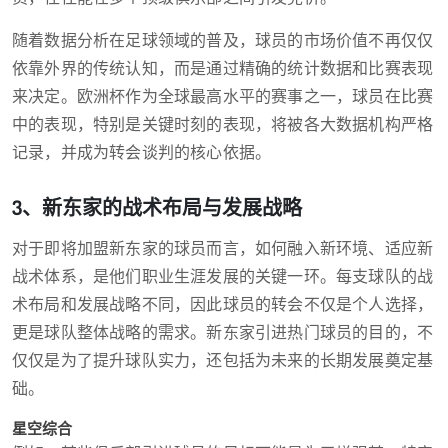
随着数据分析在足球领域的普及，球员的市场价值不再仅仅
依靠外界的传统认知，而是通过精确的统计数据和比赛表现
来决定。欧洲杯作为全球最高水平的赛事之一，球员在比赛
中的表现，特别是关键时刻的表现，将被各大数据机构严格
记录，并成为转会谈判的核心依据。
3、新东家的战术布局与发展战略
对于即将加盟新东家的球员而言，如何融入新环境、适应新
战术体系，是他们职业生涯发展的关键一环。每支球队的战
术布局和发展战略不同，因此球员的转会不仅是个人选择，
更是球队整体战略的需求。新东家引进热门球员的目的，不
仅仅是为了提升球队实力，还包括为未来的长期发展奠定基
础。
星空综合