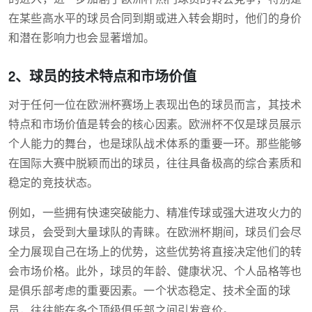
在某些高水平的球员合同到期或进入转会期时，他们的身价
和潜在影响力也会显著增加。
2、球员的技术特点和市场价值
对于任何一位在欧洲杯赛场上表现出色的球员而言，其技术
特点和市场价值是转会的核心因素。欧洲杯不仅是球员展示
个人能力的舞台，也是球队战术体系的重要一环。那些能够
在国际大赛中脱颖而出的球员，往往具备极高的综合素质和
稳定的竞技状态。
例如，一些拥有快速突破能力、精准传球或强大进攻火力的
球员，会受到大量球队的青睐。在欧洲杯期间，球员们会尽
全力展现自己在场上的优势，这些优势将直接决定他们的转
会市场价格。此外，球员的年龄、健康状况、个人品格等也
是俱乐部考虑的重要因素。一个状态稳定、技术全面的球
员，往往能在多个顶级俱乐部之间引发竞价。