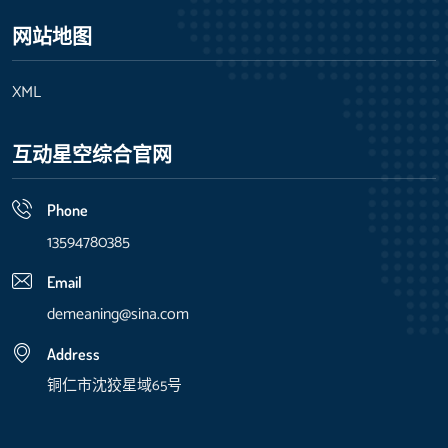
网站地图
XML
互动星空综合官网
Phone
13594780385
Email
demeaning@sina.com
Address
铜仁市沈狡星域65号